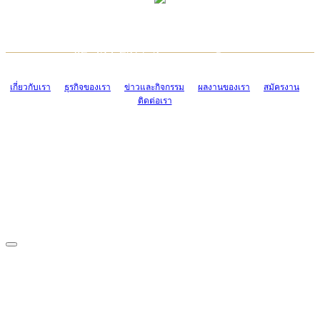
TCONSIAM CONTACT CENTER
EMAIL CONTACT CENTER
02-454-2977-9
ADMIN@TCONSIAM.COM
EMAIL CONTACT CENTER
ADMIN@TCONSIAM.COM
เกี่ยวกับเรา
ธุรกิจของเรา
ข่าวและกิจกรรม
ผลงานของเรา
สมัครงาน
ติดต่อเรา
CONTACT US
1328/15-19 ถนนบางแค แขวงบางแค เขตบางแค กรุงเทพฯ 10160
โทร. 0-2454-2977-9, 0-2455-6995-7
แฟกซ์. 0-2413-4110
COPYRIGHT © 2019 TCONSIAM COMPANY LIMITED. ALL RIGHTS
RESERVED.