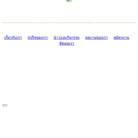
TCONSIAM CONTACT CENTER
EMAIL CONTACT CENTER
02-454-2977-9
ADMIN@TCONSIAM.COM
EMAIL CONTACT CENTER
ADMIN@TCONSIAM.COM
เกี่ยวกับเรา
ธุรกิจของเรา
ข่าวและกิจกรรม
ผลงานของเรา
สมัครงาน
ติดต่อเรา
CONTACT US
1328/15-19 ถนนบางแค แขวงบางแค เขตบางแค กรุงเทพฯ 10160
โทร. 0-2454-2977-9, 0-2455-6995-7
แฟกซ์. 0-2413-4110
COPYRIGHT © 2019 TCONSIAM COMPANY LIMITED. ALL RIGHTS
RESERVED.