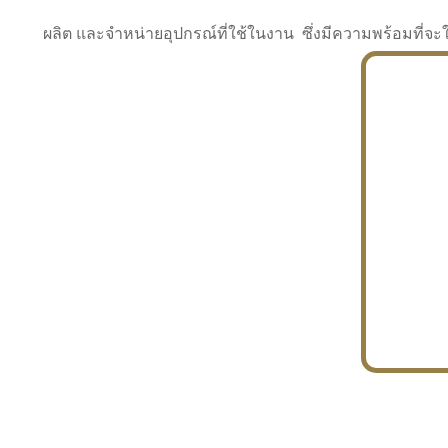
ผลิต และจำหน่ายอุปกรณ์ที่ใช้ในงาน ซึ่งมีความพร้อมที
INDUSTRY
BUILDING
PROJECT IN HAND
In the building market, tconsiam specializes in
PETROCHEMISTRY
constructing office buildings
With extensive experience in industrial
JAPANESE PROJECT
engineering and construction
In the building market, tconsiam specializes in
constructing office buildings
In the building market, tconsiam specializes in
INDUSTRY
constructing office buildings
BUILDING