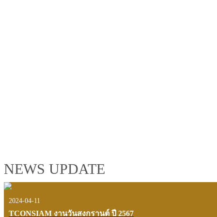
TCONSIAM GROUP'S 2019 CORPORATE VIDEO
"MAKING PROGRESS B
See the tconsiam group’s highlights of 2018 through the eyes of it
customers and users.
VIEW VDO PRESENTATION
NEWS UPDATE
2024-04-11
TCONSIAM งานวันสงกรานต์ ปี 2567