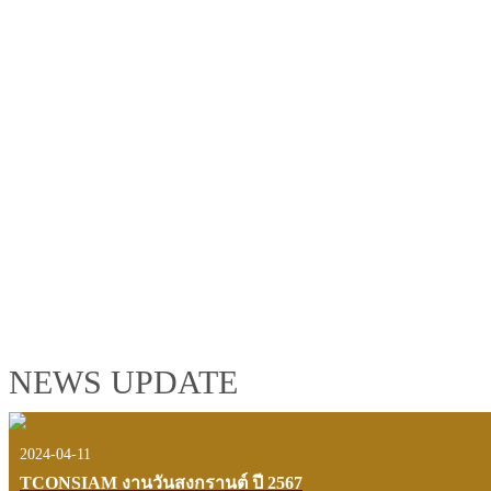
TCONSIAM GROUP'S 2019 CORPORATE VIDEO
"MAKING PROGRESS B
See the tconsiam group’s highlights of 2018 through the eyes of it
customers and users.
VIEW VDO PRESENTATION
NEWS UPDATE
2024-04-11
TCONSIAM งานวันสงกรานต์ ปี 2567