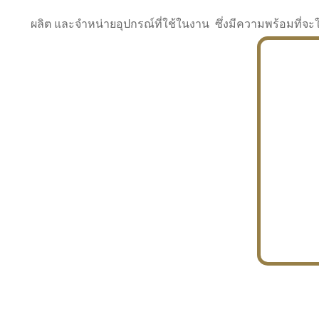
ผลิต และจำหน่ายอุปกรณ์ที่ใช้ในงาน ซึ่งมีความพร้อมที
INDUSTRY
BUILDING
PROJECT IN HAND
In the building market, tconsiam specializes in
PETROCHEMISTRY
constructing office buildings
With extensive experience in industrial
JAPANESE PROJECT
engineering and construction
In the building market, tconsiam specializes in
constructing office buildings
In the building market, tconsiam specializes in
INDUSTRY
constructing office buildings
BUILDING