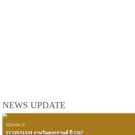
TCONSIAM GROUP'S 2019 CORPORATE VIDEO
"MAKING PROGRESS B
See the tconsiam group’s highlights of 2018 through the eyes of it
customers and users.
VIEW VDO PRESENTATION
NEWS UPDATE
2024-04-11
TCONSIAM งานวันสงกรานต์ ปี 2567