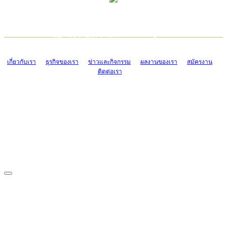
TCONSIAM CONTACT CENTER
EMAIL CONTACT CENTER
02-454-2977-9
ADMIN@TCONSIAM.COM
EMAIL CONTACT CENTER
ADMIN@TCONSIAM.COM
เกี่ยวกับเรา
ธุรกิจของเรา
ข่าวและกิจกรรม
ผลงานของเรา
สมัครงาน
ติดต่อเรา
CONTACT US
1328/15-19 ถนนบางแค แขวงบางแค เขตบางแค กรุงเทพฯ 10160
โทร. 0-2454-2977-9, 0-2455-6995-7
แฟกซ์. 0-2413-4110
COPYRIGHT © 2019 TCONSIAM COMPANY LIMITED. ALL RIGHTS
RESERVED.