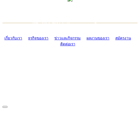
TCONSIAM CONTACT CENTER
EMAIL CONTACT CENTER
02-454-2977-9
ADMIN@TCONSIAM.COM
EMAIL CONTACT CENTER
ADMIN@TCONSIAM.COM
เกี่ยวกับเรา
ธุรกิจของเรา
ข่าวและกิจกรรม
ผลงานของเรา
สมัครงาน
ติดต่อเรา
CONTACT US
1328/15-19 ถนนบางแค แขวงบางแค เขตบางแค กรุงเทพฯ 10160
โทร. 0-2454-2977-9, 0-2455-6995-7
แฟกซ์. 0-2413-4110
COPYRIGHT © 2019 TCONSIAM COMPANY LIMITED. ALL RIGHTS
RESERVED.