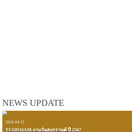
TCONSIAM GROUP'S 2019 CORPORATE VIDEO
"MAKING PROGRESS B
See the tconsiam group’s highlights of 2018 through the eyes of it
customers and users.
VIEW VDO PRESENTATION
NEWS UPDATE
2024-04-11
TCONSIAM งานวันสงกรานต์ ปี 2567