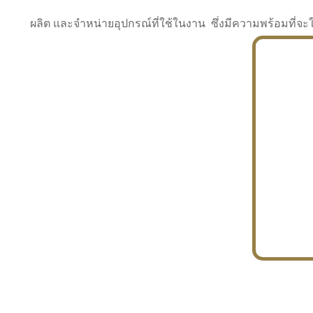
ผลิต และจำหน่ายอุปกรณ์ที่ใช้ในงาน ซึ่งมีความพร้อมที
INDUSTRY
BUILDING
PROJECT IN HAND
In the building market, tconsiam specializes in
PETROCHEMISTRY
constructing office buildings
With extensive experience in industrial
JAPANESE PROJECT
engineering and construction
In the building market, tconsiam specializes in
constructing office buildings
In the building market, tconsiam specializes in
INDUSTRY
constructing office buildings
BUILDING