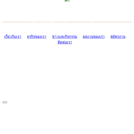
TCONSIAM CONTACT CENTER
EMAIL CONTACT CENTER
02-454-2977-9
ADMIN@TCONSIAM.COM
EMAIL CONTACT CENTER
ADMIN@TCONSIAM.COM
เกี่ยวกับเรา
ธุรกิจของเรา
ข่าวและกิจกรรม
ผลงานของเรา
สมัครงาน
ติดต่อเรา
CONTACT US
1328/15-19 ถนนบางแค แขวงบางแค เขตบางแค กรุงเทพฯ 10160
โทร. 0-2454-2977-9, 0-2455-6995-7
แฟกซ์. 0-2413-4110
COPYRIGHT © 2019 TCONSIAM COMPANY LIMITED. ALL RIGHTS
RESERVED.