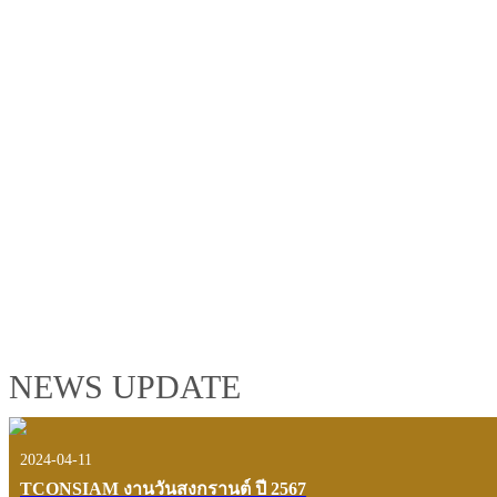
TCONSIAM GROUP'S 2019 CORPORATE VIDEO
"MAKING PROGRESS B
See the tconsiam group’s highlights of 2018 through the eyes of it
customers and users.
VIEW VDO PRESENTATION
NEWS UPDATE
2024-04-11
TCONSIAM งานวันสงกรานต์ ปี 2567