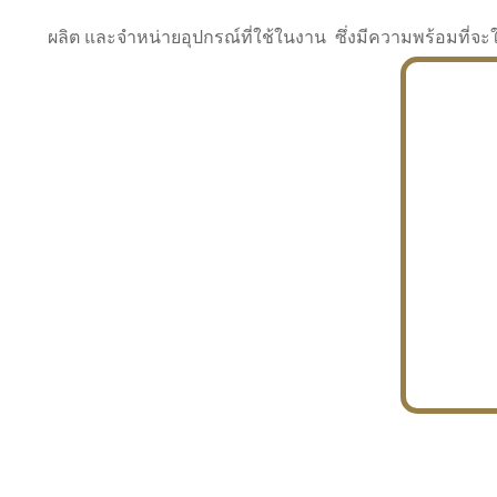
ผลิต และจำหน่ายอุปกรณ์ที่ใช้ในงาน ซึ่งมีความพร้อมที
INDUSTRY
BUILDING
PROJECT IN HAND
In the building market, tconsiam specializes in
PETROCHEMISTRY
constructing office buildings
With extensive experience in industrial
JAPANESE PROJECT
engineering and construction
In the building market, tconsiam specializes in
constructing office buildings
In the building market, tconsiam specializes in
INDUSTRY
constructing office buildings
BUILDING