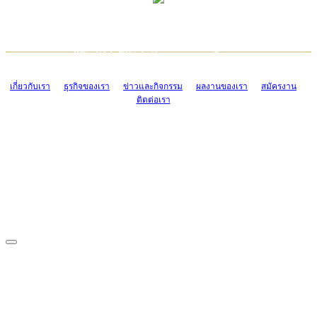
TCONSIAM CONTACT CENTER
EMAIL CONTACT CENTER
02-454-2977-9
ADMIN@TCONSIAM.COM
EMAIL CONTACT CENTER
ADMIN@TCONSIAM.COM
เกี่ยวกับเรา
ธุรกิจของเรา
ข่าวและกิจกรรม
ผลงานของเรา
สมัครงาน
ติดต่อเรา
CONTACT US
1328/15-19 ถนนบางแค แขวงบางแค เขตบางแค กรุงเทพฯ 10160
โทร. 0-2454-2977-9, 0-2455-6995-7
แฟกซ์. 0-2413-4110
COPYRIGHT © 2019 TCONSIAM COMPANY LIMITED. ALL RIGHTS
RESERVED.