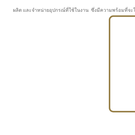
ผลิต และจำหน่ายอุปกรณ์ที่ใช้ในงาน ซึ่งมีความพร้อมที
INDUSTRY
BUILDING
PROJECT IN HAND
In the building market, tconsiam specializes in
PETROCHEMISTRY
constructing office buildings
With extensive experience in industrial
JAPANESE PROJECT
engineering and construction
In the building market, tconsiam specializes in
constructing office buildings
In the building market, tconsiam specializes in
INDUSTRY
constructing office buildings
BUILDING