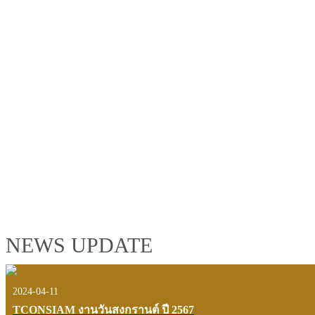
TCONSIAM GROUP'S 2019 CORPORATE VIDEO
"MAKING PROGRESS B
See the tconsiam group’s highlights of 2018 through the eyes of it
customers and users.
VIEW VDO PRESENTATION
NEWS UPDATE
2024-04-11
TCONSIAM งานวันสงกรานต์ ปี 2567