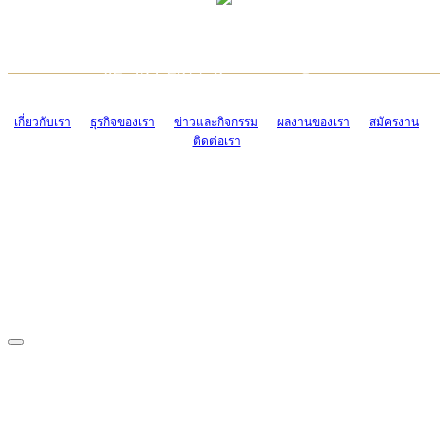
TCONSIAM CONTACT CENTER
EMAIL CONTACT CENTER
02-454-2977-9
ADMIN@TCONSIAM.COM
EMAIL CONTACT CENTER
ADMIN@TCONSIAM.COM
เกี่ยวกับเรา
ธุรกิจของเรา
ข่าวและกิจกรรม
ผลงานของเรา
สมัครงาน
ติดต่อเรา
CONTACT US
1328/15-19 ถนนบางแค แขวงบางแค เขตบางแค กรุงเทพฯ 10160
โทร. 0-2454-2977-9, 0-2455-6995-7
แฟกซ์. 0-2413-4110
COPYRIGHT © 2019 TCONSIAM COMPANY LIMITED. ALL RIGHTS
RESERVED.