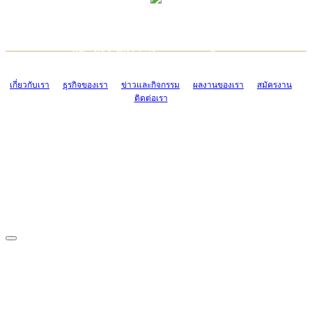
TCONSIAM CONTACT CENTER
EMAIL CONTACT CENTER
02-454-2977-9
ADMIN@TCONSIAM.COM
EMAIL CONTACT CENTER
ADMIN@TCONSIAM.COM
เกี่ยวกับเรา
ธุรกิจของเรา
ข่าวและกิจกรรม
ผลงานของเรา
สมัครงาน
ติดต่อเรา
CONTACT US
1328/15-19 ถนนบางแค แขวงบางแค เขตบางแค กรุงเทพฯ 10160
โทร. 0-2454-2977-9, 0-2455-6995-7
แฟกซ์. 0-2413-4110
COPYRIGHT © 2019 TCONSIAM COMPANY LIMITED. ALL RIGHTS
RESERVED.