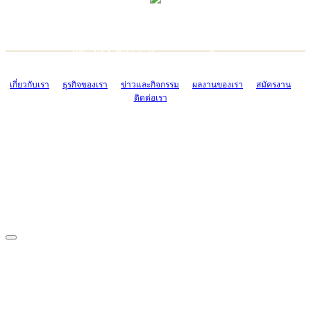
TCONSIAM CONTACT CENTER
EMAIL CONTACT CENTER
02-454-2977-9
ADMIN@TCONSIAM.COM
EMAIL CONTACT CENTER
ADMIN@TCONSIAM.COM
เกี่ยวกับเรา
ธุรกิจของเรา
ข่าวและกิจกรรม
ผลงานของเรา
สมัครงาน
ติดต่อเรา
CONTACT US
1328/15-19 ถนนบางแค แขวงบางแค เขตบางแค กรุงเทพฯ 10160
โทร. 0-2454-2977-9, 0-2455-6995-7
แฟกซ์. 0-2413-4110
COPYRIGHT © 2019 TCONSIAM COMPANY LIMITED. ALL RIGHTS
RESERVED.