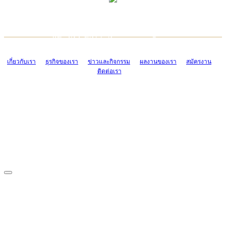
TCONSIAM CONTACT CENTER
EMAIL CONTACT CENTER
02-454-2977-9
ADMIN@TCONSIAM.COM
EMAIL CONTACT CENTER
ADMIN@TCONSIAM.COM
เกี่ยวกับเรา
ธุรกิจของเรา
ข่าวและกิจกรรม
ผลงานของเรา
สมัครงาน
ติดต่อเรา
CONTACT US
1328/15-19 ถนนบางแค แขวงบางแค เขตบางแค กรุงเทพฯ 10160
โทร. 0-2454-2977-9, 0-2455-6995-7
แฟกซ์. 0-2413-4110
COPYRIGHT © 2019 TCONSIAM COMPANY LIMITED. ALL RIGHTS
RESERVED.