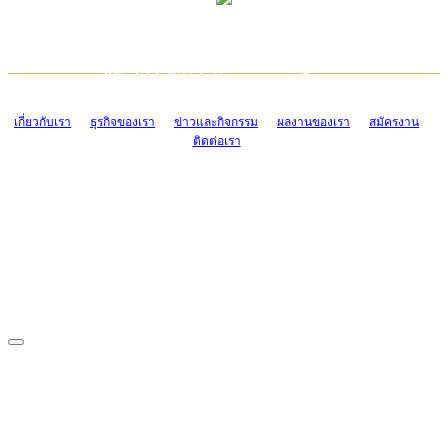
TCONSIAM CONTACT CENTER
EMAIL CONTACT CENTER
02-454-2977-9
ADMIN@TCONSIAM.COM
EMAIL CONTACT CENTER
ADMIN@TCONSIAM.COM
เกี่ยวกับเรา
ธุรกิจของเรา
ข่าวและกิจกรรม
ผลงานของเรา
สมัครงาน
ติดต่อเรา
CONTACT US
1328/15-19 ถนนบางแค แขวงบางแค เขตบางแค กรุงเทพฯ 10160
โทร. 0-2454-2977-9, 0-2455-6995-7
แฟกซ์. 0-2413-4110
COPYRIGHT © 2019 TCONSIAM COMPANY LIMITED. ALL RIGHTS
RESERVED.