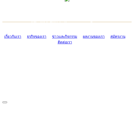
TCONSIAM CONTACT CENTER
EMAIL CONTACT CENTER
02-454-2977-9
ADMIN@TCONSIAM.COM
EMAIL CONTACT CENTER
ADMIN@TCONSIAM.COM
เกี่ยวกับเรา
ธุรกิจของเรา
ข่าวและกิจกรรม
ผลงานของเรา
สมัครงาน
ติดต่อเรา
CONTACT US
1328/15-19 ถนนบางแค แขวงบางแค เขตบางแค กรุงเทพฯ 10160
โทร. 0-2454-2977-9, 0-2455-6995-7
แฟกซ์. 0-2413-4110
COPYRIGHT © 2019 TCONSIAM COMPANY LIMITED. ALL RIGHTS
RESERVED.