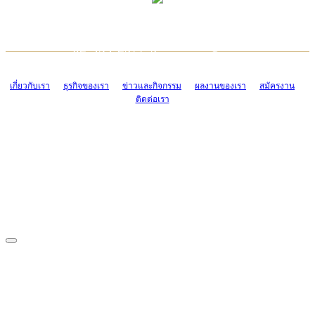
TCONSIAM CONTACT CENTER
EMAIL CONTACT CENTER
02-454-2977-9
ADMIN@TCONSIAM.COM
EMAIL CONTACT CENTER
ADMIN@TCONSIAM.COM
เกี่ยวกับเรา
ธุรกิจของเรา
ข่าวและกิจกรรม
ผลงานของเรา
สมัครงาน
ติดต่อเรา
CONTACT US
1328/15-19 ถนนบางแค แขวงบางแค เขตบางแค กรุงเทพฯ 10160
โทร. 0-2454-2977-9, 0-2455-6995-7
แฟกซ์. 0-2413-4110
COPYRIGHT © 2019 TCONSIAM COMPANY LIMITED. ALL RIGHTS
RESERVED.