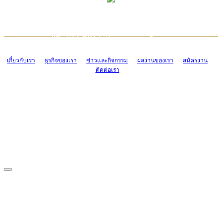
TCONSIAM CONTACT CENTER
EMAIL CONTACT CENTER
02-454-2977-9
ADMIN@TCONSIAM.COM
EMAIL CONTACT CENTER
ADMIN@TCONSIAM.COM
เกี่ยวกับเรา
ธุรกิจของเรา
ข่าวและกิจกรรม
ผลงานของเรา
สมัครงาน
ติดต่อเรา
CONTACT US
1328/15-19 ถนนบางแค แขวงบางแค เขตบางแค กรุงเทพฯ 10160
โทร. 0-2454-2977-9, 0-2455-6995-7
แฟกซ์. 0-2413-4110
COPYRIGHT © 2019 TCONSIAM COMPANY LIMITED. ALL RIGHTS
RESERVED.