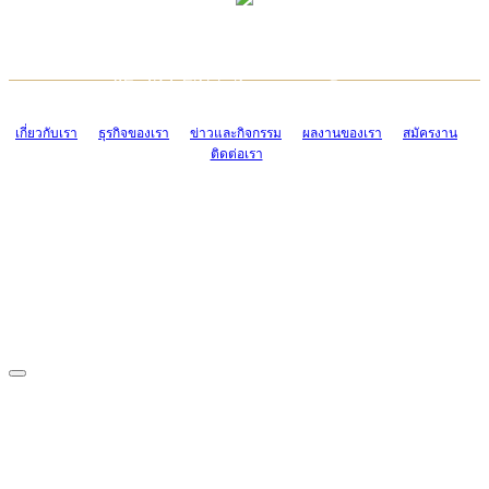
TCONSIAM CONTACT CENTER
EMAIL CONTACT CENTER
02-454-2977-9
ADMIN@TCONSIAM.COM
EMAIL CONTACT CENTER
ADMIN@TCONSIAM.COM
เกี่ยวกับเรา
ธุรกิจของเรา
ข่าวและกิจกรรม
ผลงานของเรา
สมัครงาน
ติดต่อเรา
CONTACT US
1328/15-19 ถนนบางแค แขวงบางแค เขตบางแค กรุงเทพฯ 10160
โทร. 0-2454-2977-9, 0-2455-6995-7
แฟกซ์. 0-2413-4110
COPYRIGHT © 2019 TCONSIAM COMPANY LIMITED. ALL RIGHTS
RESERVED.