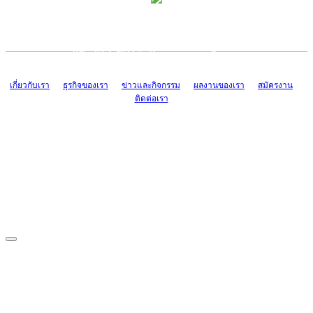
TCONSIAM CONTACT CENTER
EMAIL CONTACT CENTER
02-454-2977-9
ADMIN@TCONSIAM.COM
EMAIL CONTACT CENTER
ADMIN@TCONSIAM.COM
เกี่ยวกับเรา
ธุรกิจของเรา
ข่าวและกิจกรรม
ผลงานของเรา
สมัครงาน
ติดต่อเรา
CONTACT US
1328/15-19 ถนนบางแค แขวงบางแค เขตบางแค กรุงเทพฯ 10160
โทร. 0-2454-2977-9, 0-2455-6995-7
แฟกซ์. 0-2413-4110
COPYRIGHT © 2019 TCONSIAM COMPANY LIMITED. ALL RIGHTS
RESERVED.