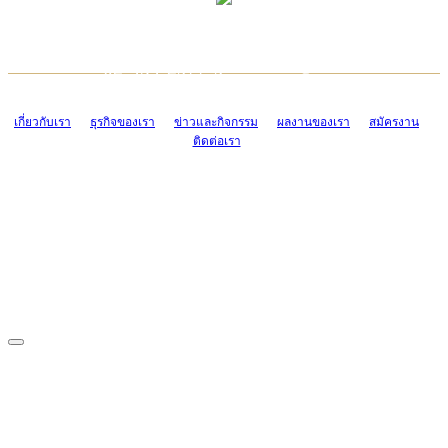
TCONSIAM CONTACT CENTER
EMAIL CONTACT CENTER
02-454-2977-9
ADMIN@TCONSIAM.COM
EMAIL CONTACT CENTER
ADMIN@TCONSIAM.COM
เกี่ยวกับเรา
ธุรกิจของเรา
ข่าวและกิจกรรม
ผลงานของเรา
สมัครงาน
ติดต่อเรา
CONTACT US
1328/15-19 ถนนบางแค แขวงบางแค เขตบางแค กรุงเทพฯ 10160
โทร. 0-2454-2977-9, 0-2455-6995-7
แฟกซ์. 0-2413-4110
COPYRIGHT © 2019 TCONSIAM COMPANY LIMITED. ALL RIGHTS
RESERVED.