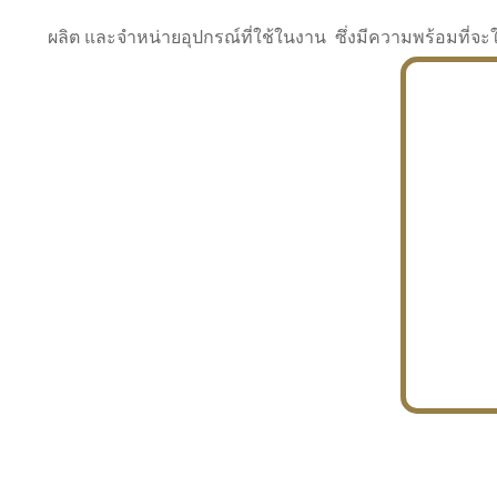
ผลิต และจำหน่ายอุปกรณ์ที่ใช้ในงาน ซึ่งมีความพร้อมที
INDUSTRY
BUILDING
PROJECT IN HAND
In the building market, tconsiam specializes in
PETROCHEMISTRY
constructing office buildings
With extensive experience in industrial
JAPANESE PROJECT
engineering and construction
In the building market, tconsiam specializes in
constructing office buildings
In the building market, tconsiam specializes in
INDUSTRY
constructing office buildings
BUILDING