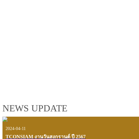
TCONSIAM GROUP'S 2019 CORPORATE VIDEO
"MAKING PROGRESS B
See the tconsiam group’s highlights of 2018 through the eyes of it
customers and users.
VIEW VDO PRESENTATION
NEWS UPDATE
2024-04-11
TCONSIAM งานวันสงกรานต์ ปี 2567