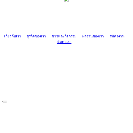
TCONSIAM CONTACT CENTER
EMAIL CONTACT CENTER
02-454-2977-9
ADMIN@TCONSIAM.COM
EMAIL CONTACT CENTER
ADMIN@TCONSIAM.COM
เกี่ยวกับเรา
ธุรกิจของเรา
ข่าวและกิจกรรม
ผลงานของเรา
สมัครงาน
ติดต่อเรา
CONTACT US
1328/15-19 ถนนบางแค แขวงบางแค เขตบางแค กรุงเทพฯ 10160
โทร. 0-2454-2977-9, 0-2455-6995-7
แฟกซ์. 0-2413-4110
COPYRIGHT © 2019 TCONSIAM COMPANY LIMITED. ALL RIGHTS
RESERVED.