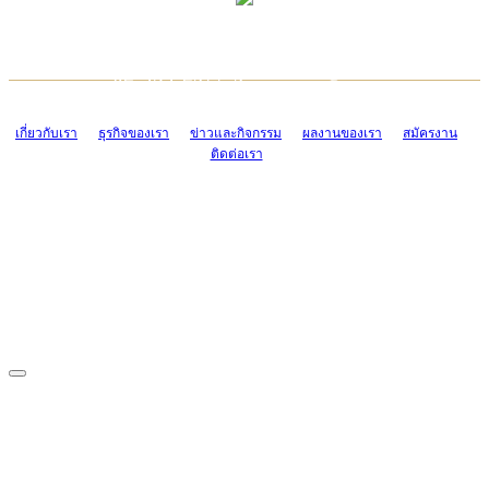
TCONSIAM CONTACT CENTER
EMAIL CONTACT CENTER
02-454-2977-9
ADMIN@TCONSIAM.COM
EMAIL CONTACT CENTER
ADMIN@TCONSIAM.COM
เกี่ยวกับเรา
ธุรกิจของเรา
ข่าวและกิจกรรม
ผลงานของเรา
สมัครงาน
ติดต่อเรา
CONTACT US
1328/15-19 ถนนบางแค แขวงบางแค เขตบางแค กรุงเทพฯ 10160
โทร. 0-2454-2977-9, 0-2455-6995-7
แฟกซ์. 0-2413-4110
COPYRIGHT © 2019 TCONSIAM COMPANY LIMITED. ALL RIGHTS
RESERVED.