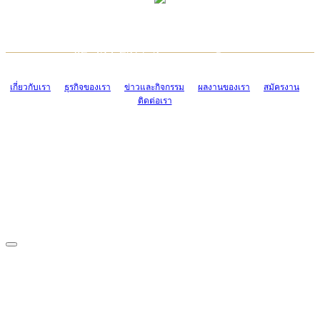
TCONSIAM CONTACT CENTER
EMAIL CONTACT CENTER
02-454-2977-9
ADMIN@TCONSIAM.COM
EMAIL CONTACT CENTER
ADMIN@TCONSIAM.COM
เกี่ยวกับเรา
ธุรกิจของเรา
ข่าวและกิจกรรม
ผลงานของเรา
สมัครงาน
ติดต่อเรา
CONTACT US
1328/15-19 ถนนบางแค แขวงบางแค เขตบางแค กรุงเทพฯ 10160
โทร. 0-2454-2977-9, 0-2455-6995-7
แฟกซ์. 0-2413-4110
COPYRIGHT © 2019 TCONSIAM COMPANY LIMITED. ALL RIGHTS
RESERVED.