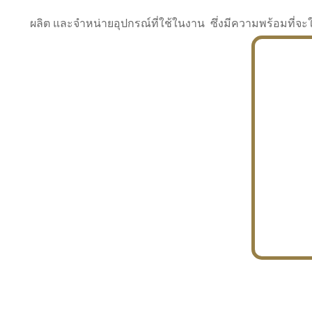
ผลิต และจำหน่ายอุปกรณ์ที่ใช้ในงาน ซึ่งมีความพร้อมที
INDUSTRY
BUILDING
PROJECT IN HAND
In the building market, tconsiam specializes in
PETROCHEMISTRY
constructing office buildings
With extensive experience in industrial
JAPANESE PROJECT
engineering and construction
In the building market, tconsiam specializes in
constructing office buildings
In the building market, tconsiam specializes in
INDUSTRY
constructing office buildings
BUILDING