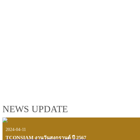
TCONSIAM GROUP'S 2019 CORPORATE VIDEO
"MAKING PROGRESS B
See the tconsiam group’s highlights of 2018 through the eyes of it
customers and users.
VIEW VDO PRESENTATION
NEWS UPDATE
2024-04-11
TCONSIAM งานวันสงกรานต์ ปี 2567