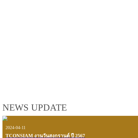
TCONSIAM GROUP'S 2019 CORPORATE VIDEO
"MAKING PROGRESS B
See the tconsiam group’s highlights of 2018 through the eyes of it
customers and users.
VIEW VDO PRESENTATION
NEWS UPDATE
2024-04-11
TCONSIAM งานวันสงกรานต์ ปี 2567