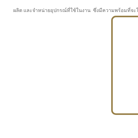
ผลิต และจำหน่ายอุปกรณ์ที่ใช้ในงาน ซึ่งมีความพร้อมที
INDUSTRY
BUILDING
PROJECT IN HAND
In the building market, tconsiam specializes in
PETROCHEMISTRY
constructing office buildings
With extensive experience in industrial
JAPANESE PROJECT
engineering and construction
In the building market, tconsiam specializes in
constructing office buildings
In the building market, tconsiam specializes in
INDUSTRY
constructing office buildings
BUILDING