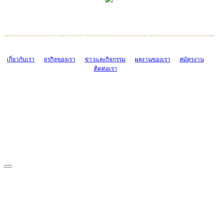
TCONSIAM CONTACT CENTER
EMAIL CONTACT CENTER
02-454-2977-9
ADMIN@TCONSIAM.COM
EMAIL CONTACT CENTER
ADMIN@TCONSIAM.COM
เกี่ยวกับเรา
ธุรกิจของเรา
ข่าวและกิจกรรม
ผลงานของเรา
สมัครงาน
ติดต่อเรา
CONTACT US
1328/15-19 ถนนบางแค แขวงบางแค เขตบางแค กรุงเทพฯ 10160
โทร. 0-2454-2977-9, 0-2455-6995-7
แฟกซ์. 0-2413-4110
COPYRIGHT © 2019 TCONSIAM COMPANY LIMITED. ALL RIGHTS
RESERVED.