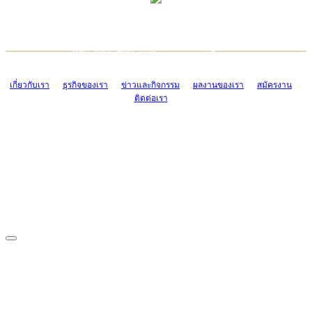
TCONSIAM CONTACT CENTER
EMAIL CONTACT CENTER
02-454-2977-9
ADMIN@TCONSIAM.COM
EMAIL CONTACT CENTER
ADMIN@TCONSIAM.COM
เกี่ยวกับเรา
ธุรกิจของเรา
ข่าวและกิจกรรม
ผลงานของเรา
สมัครงาน
ติดต่อเรา
CONTACT US
1328/15-19 ถนนบางแค แขวงบางแค เขตบางแค กรุงเทพฯ 10160
โทร. 0-2454-2977-9, 0-2455-6995-7
แฟกซ์. 0-2413-4110
COPYRIGHT © 2019 TCONSIAM COMPANY LIMITED. ALL RIGHTS
RESERVED.