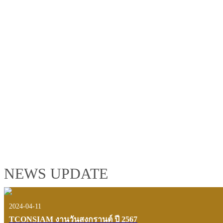
TCONSIAM GROUP'S 2019 CORPORATE VIDEO
"MAKING PROGRESS B
See the tconsiam group’s highlights of 2018 through the eyes of it
customers and users.
VIEW VDO PRESENTATION
NEWS UPDATE
2024-04-11
TCONSIAM งานวันสงกรานต์ ปี 2567