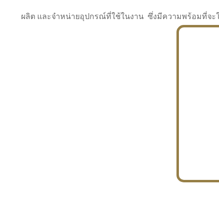
ผลิต และจำหน่ายอุปกรณ์ที่ใช้ในงาน ซึ่งมีความพร้อมที
INDUSTRY
BUILDING
PROJECT IN HAND
In the building market, tconsiam specializes in
PETROCHEMISTRY
constructing office buildings
With extensive experience in industrial
JAPANESE PROJECT
engineering and construction
In the building market, tconsiam specializes in
constructing office buildings
In the building market, tconsiam specializes in
INDUSTRY
constructing office buildings
BUILDING