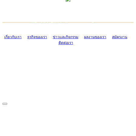
TCONSIAM CONTACT CENTER
EMAIL CONTACT CENTER
02-454-2977-9
ADMIN@TCONSIAM.COM
EMAIL CONTACT CENTER
ADMIN@TCONSIAM.COM
เกี่ยวกับเรา
ธุรกิจของเรา
ข่าวและกิจกรรม
ผลงานของเรา
สมัครงาน
ติดต่อเรา
CONTACT US
1328/15-19 ถนนบางแค แขวงบางแค เขตบางแค กรุงเทพฯ 10160
โทร. 0-2454-2977-9, 0-2455-6995-7
แฟกซ์. 0-2413-4110
COPYRIGHT © 2019 TCONSIAM COMPANY LIMITED. ALL RIGHTS
RESERVED.