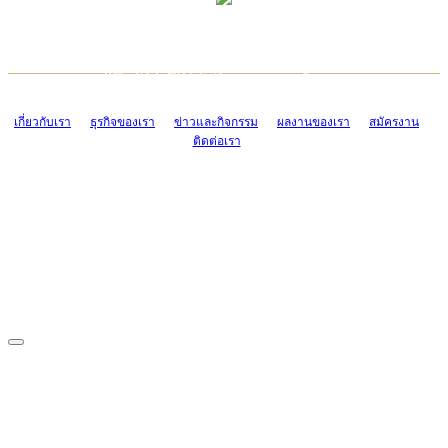
TCONSIAM CONTACT CENTER
EMAIL CONTACT CENTER
02-454-2977-9
ADMIN@TCONSIAM.COM
EMAIL CONTACT CENTER
ADMIN@TCONSIAM.COM
เกี่ยวกับเรา
ธุรกิจของเรา
ข่าวและกิจกรรม
ผลงานของเรา
สมัครงาน
ติดต่อเรา
CONTACT US
1328/15-19 ถนนบางแค แขวงบางแค เขตบางแค กรุงเทพฯ 10160
โทร. 0-2454-2977-9, 0-2455-6995-7
แฟกซ์. 0-2413-4110
COPYRIGHT © 2019 TCONSIAM COMPANY LIMITED. ALL RIGHTS
RESERVED.