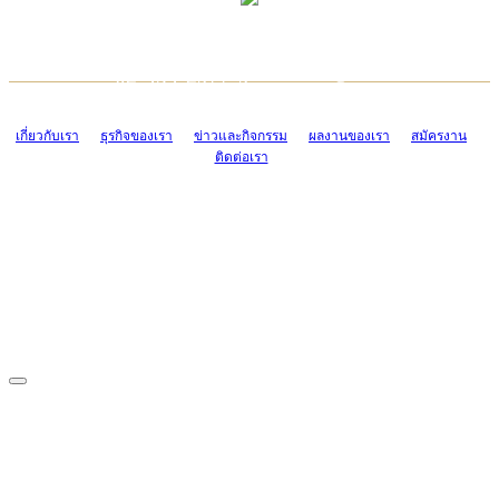
TCONSIAM CONTACT CENTER
EMAIL CONTACT CENTER
02-454-2977-9
ADMIN@TCONSIAM.COM
EMAIL CONTACT CENTER
ADMIN@TCONSIAM.COM
เกี่ยวกับเรา
ธุรกิจของเรา
ข่าวและกิจกรรม
ผลงานของเรา
สมัครงาน
ติดต่อเรา
CONTACT US
1328/15-19 ถนนบางแค แขวงบางแค เขตบางแค กรุงเทพฯ 10160
โทร. 0-2454-2977-9, 0-2455-6995-7
แฟกซ์. 0-2413-4110
COPYRIGHT © 2019 TCONSIAM COMPANY LIMITED. ALL RIGHTS
RESERVED.