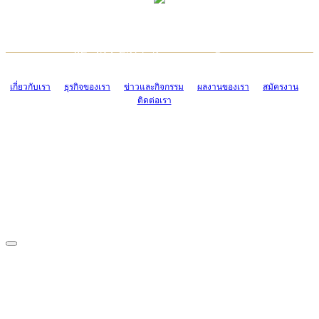
TCONSIAM CONTACT CENTER
EMAIL CONTACT CENTER
02-454-2977-9
ADMIN@TCONSIAM.COM
EMAIL CONTACT CENTER
ADMIN@TCONSIAM.COM
เกี่ยวกับเรา
ธุรกิจของเรา
ข่าวและกิจกรรม
ผลงานของเรา
สมัครงาน
ติดต่อเรา
CONTACT US
1328/15-19 ถนนบางแค แขวงบางแค เขตบางแค กรุงเทพฯ 10160
โทร. 0-2454-2977-9, 0-2455-6995-7
แฟกซ์. 0-2413-4110
COPYRIGHT © 2019 TCONSIAM COMPANY LIMITED. ALL RIGHTS
RESERVED.