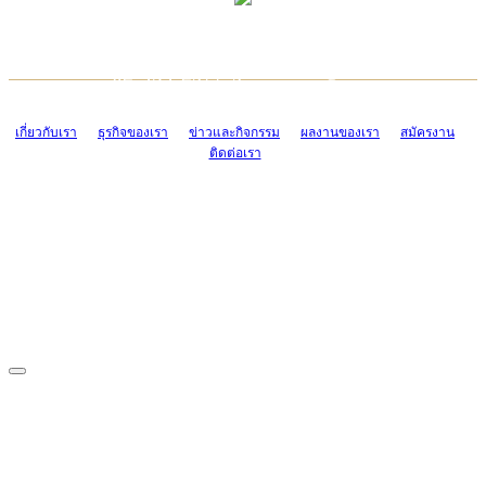
TCONSIAM CONTACT CENTER
EMAIL CONTACT CENTER
02-454-2977-9
ADMIN@TCONSIAM.COM
EMAIL CONTACT CENTER
ADMIN@TCONSIAM.COM
เกี่ยวกับเรา
ธุรกิจของเรา
ข่าวและกิจกรรม
ผลงานของเรา
สมัครงาน
ติดต่อเรา
CONTACT US
1328/15-19 ถนนบางแค แขวงบางแค เขตบางแค กรุงเทพฯ 10160
โทร. 0-2454-2977-9, 0-2455-6995-7
แฟกซ์. 0-2413-4110
COPYRIGHT © 2019 TCONSIAM COMPANY LIMITED. ALL RIGHTS
RESERVED.