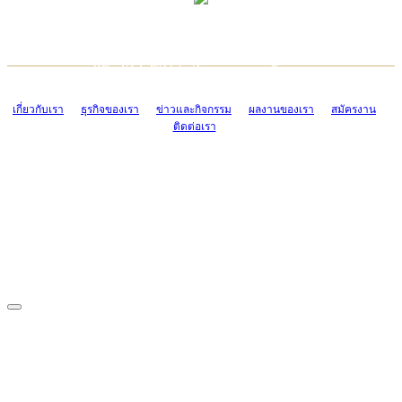
TCONSIAM CONTACT CENTER
EMAIL CONTACT CENTER
02-454-2977-9
ADMIN@TCONSIAM.COM
EMAIL CONTACT CENTER
ADMIN@TCONSIAM.COM
เกี่ยวกับเรา
ธุรกิจของเรา
ข่าวและกิจกรรม
ผลงานของเรา
สมัครงาน
ติดต่อเรา
CONTACT US
1328/15-19 ถนนบางแค แขวงบางแค เขตบางแค กรุงเทพฯ 10160
โทร. 0-2454-2977-9, 0-2455-6995-7
แฟกซ์. 0-2413-4110
COPYRIGHT © 2019 TCONSIAM COMPANY LIMITED. ALL RIGHTS
RESERVED.